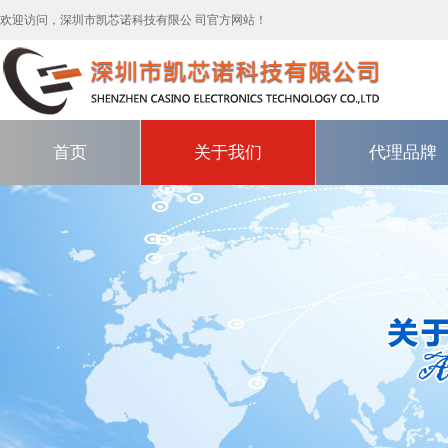
欢迎访问，深圳市凯芯诺科技有限公 司官方网站！
首页
关于我们
代理品牌