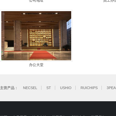
公司地址
员工办
办公大堂
主营产品：
NECSEL
ST
USHIO
RUICHIPS
3PEA