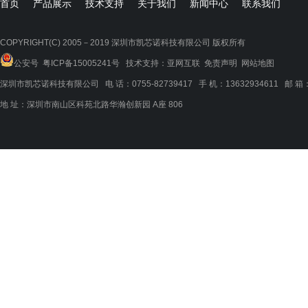
首页
产品展示
技术支持
关于我们
新闻中心
联系我们
COPYRIGHT(C) 2005－2019 深圳市凯芯诺科技有限公司 版权所有
公安号
粤ICP备15005241号
技术支持：
亚网互联
免责声明 网站地图
深圳市凯芯诺科技有限公司 电 话：0755-82739417 手 机：13632934611 邮 箱：jame
地 址：深圳市南山区科苑北路华瀚创新园 A座 806