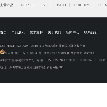
主营产品：
NECSEL
ST
USHIO
RUICHIPS
3PEA
首页
产品展示
技术支持
关于我们
新闻中心
联系我们
COPYRIGHT(C) 2005－2019 深圳市凯芯诺科技有限公司 版权所有
公安号
粤ICP备15005241号
技术支持：
亚网互联
免责声明 网站地图
深圳市凯芯诺科技有限公司 电 话：0755-82739417 手 机：13632934611 邮 箱：jame
地 址：深圳市南山区科苑北路华瀚创新园 A座 806