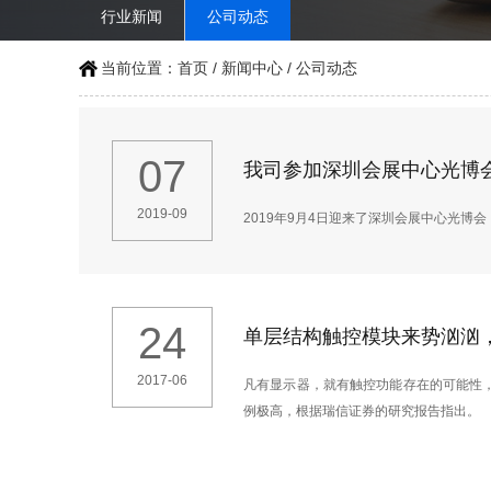
行业新闻
公司动态
当前位置：
首页
/
新闻中心
/ 公司动态
07
我司参加深圳会展中心光博会（
2019-09
2019年9月4日迎来了深圳会展中心光博
24
单层结构触控模块来势汹汹，
2017-06
凡有显示器，就有触控功能存在的可能性
例极高，根据瑞信证券的研究报告指出。