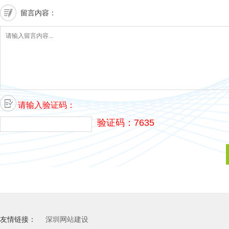
留言内容：
请输入验证码：
验证码：7635
友情链接：
深圳网站建设