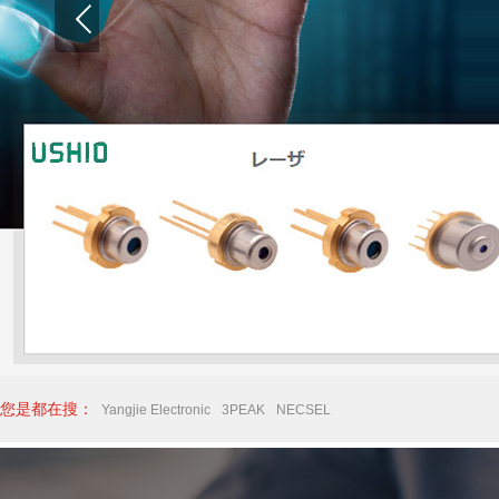
您是都在搜：
Yangjie Electronic
3PEAK
NECSEL