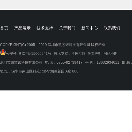
首页
产品展示
技术支持
关于我们
新闻中心
联系我们
COPYRIGHT(C) 2005－2019 深圳市凯芯诺科技有限公司 版权所有
公安号
粤ICP备15005241号
技术支持：
亚网互联
免责声明 网站地图
深圳市凯芯诺科技有限公司 电 话：0755-82739417 手 机：13632934611 邮 箱：jame
地 址：深圳市南山区科苑北路华瀚创新园 A座 806